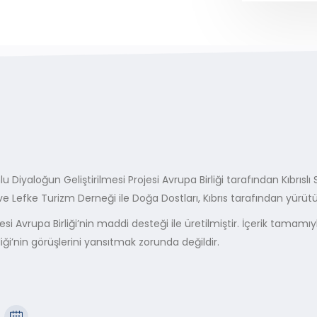
lu Diyaloğun Geliştirilmesi Projesi Avrupa Birliği tarafından Kıbrısl
 ve Lefke Turizm Derneği ile Doğa Dostları, Kıbrıs tarafından yürüt
esi Avrupa Birliği’nin maddi desteği ile üretilmiştir. İçerik tamam
liği’nin görüşlerini yansıtmak zorunda değildir.