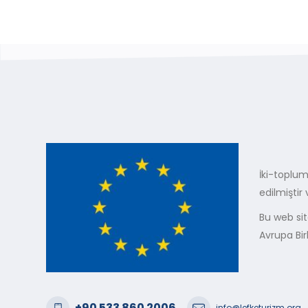
İki-toplum
edilmiştir
Bu web sit
Avrupa Bir
+90 533 860 2006
info@lefketurizm.org