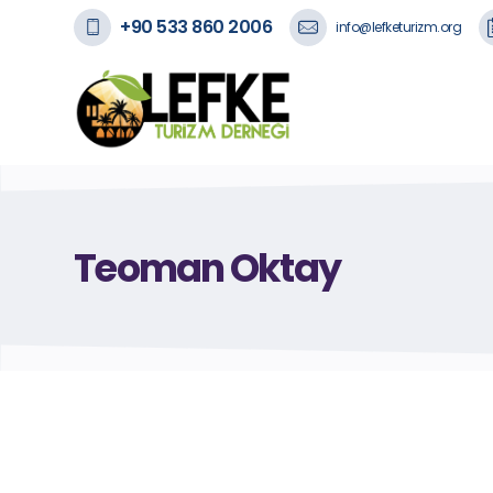
+90 533 860 2006
info@lefketurizm.org
Teoman Oktay