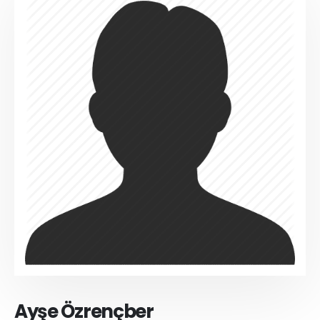
Ayşe Özrençber