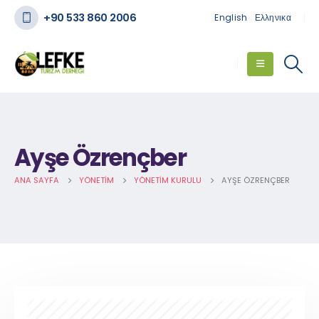
+90 533 860 2006
English
Ελληνικα
Ayşe Özrençber
ANA SAYFA
YÖNETIM
YÖNETIM KURULU
AYŞE ÖZRENÇBER