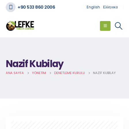
+90 533 860 2006
English
Ελληνικα
Nazif Kubilay
ANA SAYFA
YÖNETIM
DENETLEME KURULU
NAZIF KUBILAY