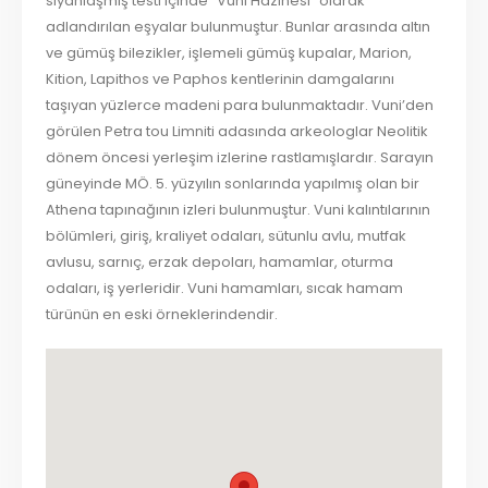
siyahlaşmış testi içinde “Vuni Hazinesi” olarak
adlandırılan eşyalar bulunmuştur. Bunlar arasında altın
ve gümüş bilezikler, işlemeli gümüş kupalar, Marion,
Kition, Lapithos ve Paphos kentlerinin damgalarını
taşıyan yüzlerce madeni para bulunmaktadır. Vuni’den
görülen Petra tou Limniti adasında arkeologlar Neolitik
dönem öncesi yerleşim izlerine rastlamışlardır. Sarayın
güneyinde MÖ. 5. yüzyılın sonlarında yapılmış olan bir
Athena tapınağının izleri bulunmuştur. Vuni kalıntılarının
bölümleri, giriş, kraliyet odaları, sütunlu avlu, mutfak
avlusu, sarnıç, erzak depoları, hamamlar, oturma
odaları, iş yerleridir. Vuni hamamları, sıcak hamam
türünün en eski örneklerindendir.