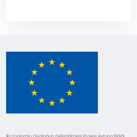
İki-toplumlu Diyaloğun Geliştirilmesi Projesi Avrupa Birliği