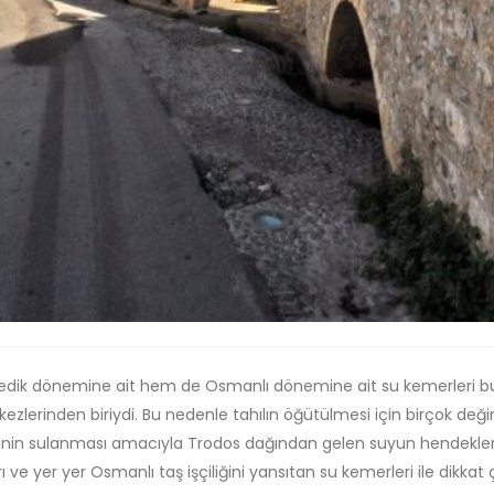
dik dönemine ait hem de Osmanlı dönemine ait su kemerleri bulu
lerinden biriydi. Bu nedenle tahılın öğütülmesi için birçok değirm
lerinin sulanması amacıyla Trodos dağından gelen suyun hendekle
ve yer yer Osmanlı taş işçiliğini yansıtan su kemerleri ile dikkat çe