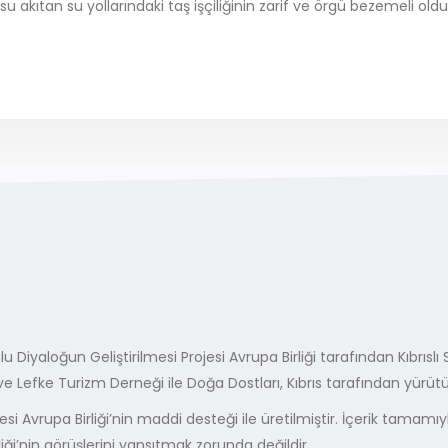
 akıtan su yollarındaki taş işçiliğinin zarif ve örgü bezemeli o
lu Diyaloğun Geliştirilmesi Projesi Avrupa Birliği tarafından Kıbrısl
 ve Lefke Turizm Derneği ile Doğa Dostları, Kıbrıs tarafından yürüt
esi Avrupa Birliği’nin maddi desteği ile üretilmiştir. İçerik tamam
liği’nin görüşlerini yansıtmak zorunda değildir.