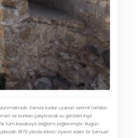
nmaktadır. Denize kadar uzanan verimli tarlaları
en ve bunları çalıştıracak su gerizleri inşa
rle tüm kasabaya dağıtımı sağlanmıştır. Bugün
kicidir. 1879 yılında Kıbrıs’ı ziyeret eden Sir Samuel