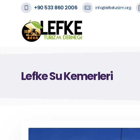
+90 533 860 2006
info@lefketurizm.org
Lefke Su Kemerleri