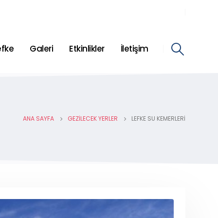
efke
Galeri
Etkinlikler
İletişim
ANA SAYFA
GEZILECEK YERLER
LEFKE SU KEMERLERI