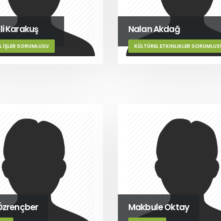
i Karakuş
Nalan Akdağ
 İŞLER SORUMLUSU
KÜLTÜREL ETKINLIKLER SORUMLUS
Özrençber
Makbule Oktay