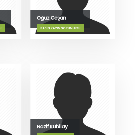
Oğuz Coşan
U
BASIN YAYIN SORUMLUSU
Nazif Kubilay