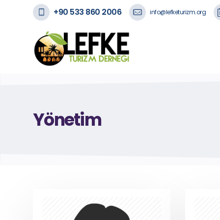
+90 533 860 2006
info@lefketurizm.org
Yönetim