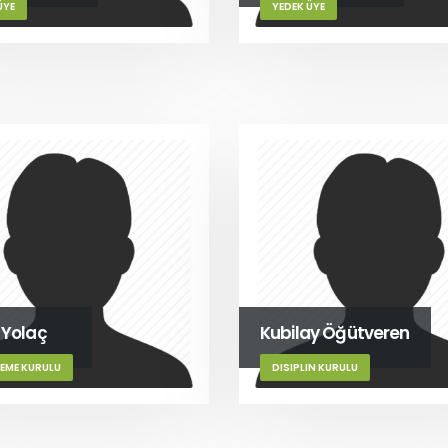
ÜYE
YEDEK ÜYE
 Yolaç
Kubilay Öğütveren
EME KURULU
DISIPLIN KURULU