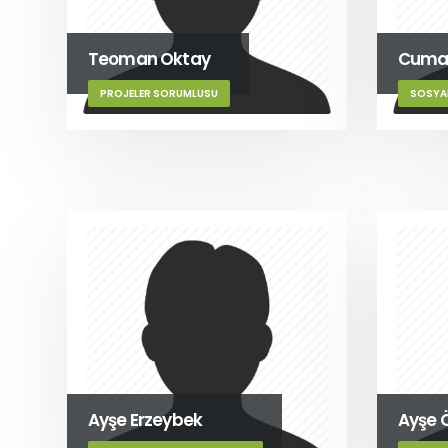
Teoman Oktay
Cumal
PROJELER SORUMLUSU
SOSYAL
Ayşe Erzeybek
Ayşe 