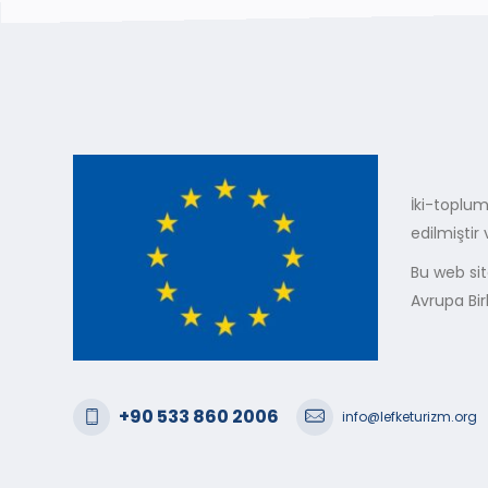
İki-toplum
edilmiştir
Bu web sit
Avrupa Bir
+90 533 860 2006
info@lefketurizm.org