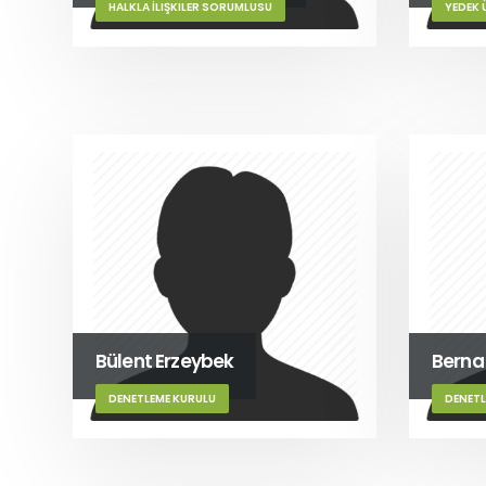
HALKLA İLIŞKILER SORUMLUSU
YEDEK 
Bülent Erzeybek
Berna
DENETLEME KURULU
DENETL