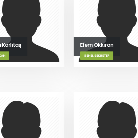
 Karlıtaş
Efem Okkıran
KAN
GENEL SEKRETER