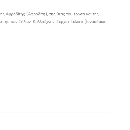
ης Αφροδίτης (Αφροδίτη), της θεάς του έρωτα και της
ου της των Σόλων. Καλλιτέχνης: Σερχατ Σελισικ [Ιανουάριος