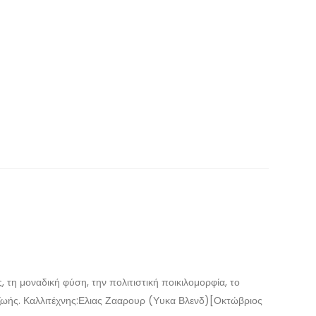
, τη μοναδική φύση, την πολιτιστική ποικιλομορφία, το
 ζωής. Καλλιτέχνης:Ελιας Ζααρουρ (Υυκα Βλενδ)[Οκτώβριος