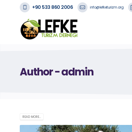
+90 533 860 2006
info@lefketurizm.org
Author - admin
READ MORE...