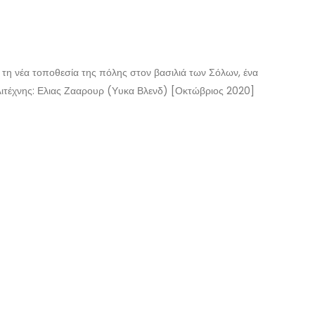
ε τη νέα τοποθεσία της πόλης στον βασιλιά των Σόλων, ένα
λιτέχνης: Ελιας Ζααρουρ (Υυκα Βλενδ) [Οκτώβριος 2020]