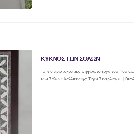
ΚΥΚΝΟΣ ΤΩΝ ΣΟΛΩΝ
Το πιο αριστοκρατικό ψηφιδωτό έργο του 4ου αιώ
των Σόλων. Καλλιτέχνης: Τιηεν Σεχερλιογλυ [Οκ