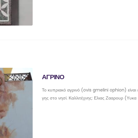
ΑΓΡΙΝΟ
Το κυπριακό αγρινό (ovis gmelini ophion) είναι
γης στο νησί. Καλλιτέχνης: Ελιας Ζααρουρ (Υυκ